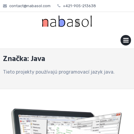
Skip
contact@nabasol.com
+421-905-213638
to
content
MENU
Značka:
Java
Tieto projekty používajú programovací jazyk java.