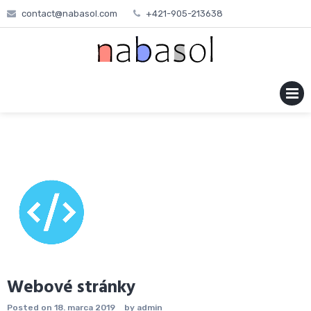
Skip
contact@nabasol.com
+421-905-213638
to
content
MENU
Webové stránky
Posted on
18. marca 2019
by
admin