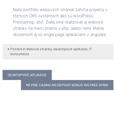
Naše portfólio webových stránok zahŕňa projekty v
rôznych CMS systémoch ako sú WordPress,
Prestashop, atď… Ďalej sme realizovali aj webové
stránky na mieru priamo v php, alebo .nete. Máme
skúsenosti aj so single page aplikáciami v angulare.
Posted in
Webové stránky, desktopové aplikácie, IT
konzultácia
Navigácia
DESKTOPOVÉ APLIKÁCIE
v
NEYINE CASINO NO DEPOSIT BONUS 100 FREE SPINS
článku