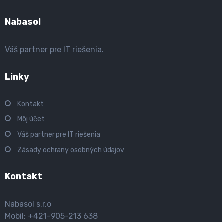
Nabasol
Váš partner pre IT riešenia.
Linky
Kontakt
Môj účet
Váš partner pre IT riešenia
Zásady ochrany osobných údajov
Kontakt
Nabasol s.r.o
Mobil: +421-905-213 638