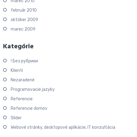
marec 2010
február 2010
október 2009
marec 2009
Kategórie
! Без рубрики
Klienti
Nezaradené
Programovacie jazyky
Referencie
Referencie domov
Slider
Webové stránky, desktopové aplikácie, IT konzultácia