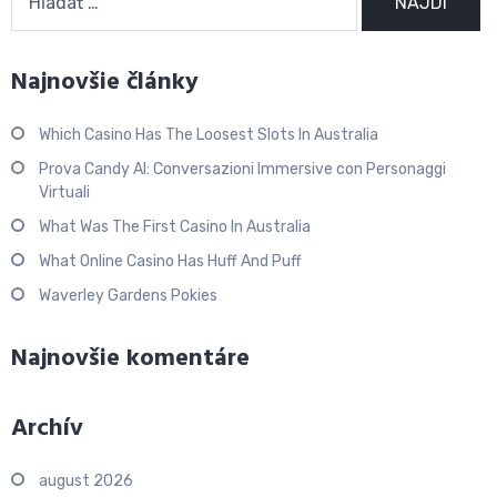
Najnovšie články
Which Casino Has The Loosest Slots In Australia
Prova Candy AI: Conversazioni Immersive con Personaggi
Virtuali
What Was The First Casino In Australia
What Online Casino Has Huff And Puff
Waverley Gardens Pokies
Najnovšie komentáre
Archív
august 2026