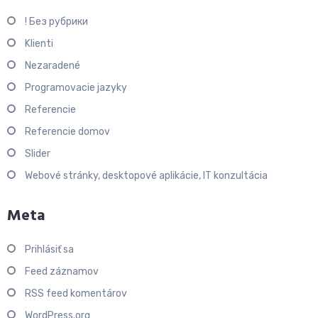
! Без рубрики
Klienti
Nezaradené
Programovacie jazyky
Referencie
Referencie domov
Slider
Webové stránky, desktopové aplikácie, IT konzultácia
Meta
Prihlásiť sa
Feed záznamov
RSS feed komentárov
WordPress.org