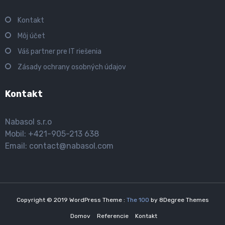
Kontakt
Môj účet
Váš partner pre IT riešenia
Zásady ochrany osobných údajov
Kontakt
Nabasol s.r.o
Mobil: +421-905-213 638
Email: contact@nabasol.com
Copyright © 2019 WordPress Theme :
The 100
by 8Degree Themes
Domov
Referencie
Kontakt